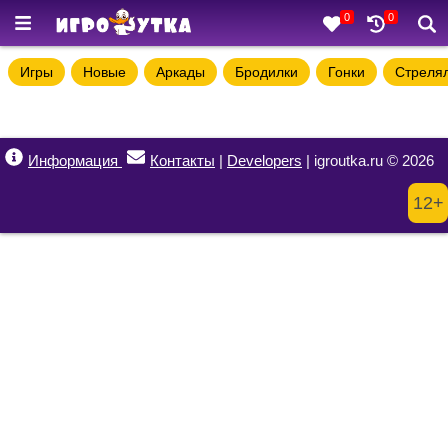
0
0
Игры
Новые
Аркады
Бродилки
Гонки
Стреля
Информация
Контакты
|
Developers
| igroutka.ru © 2026
12+