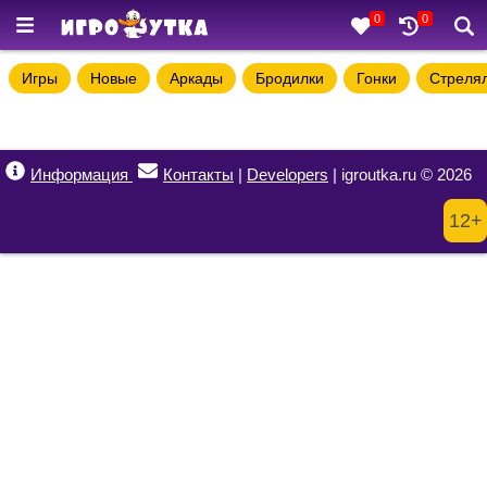
0
0
Игры
Новые
Аркады
Бродилки
Гонки
Стреля
Информация
Контакты
|
Developers
| igroutka.ru © 2026
12+