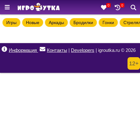
0
0
Игры
Новые
Аркады
Бродилки
Гонки
Стреля
Информация
Контакты
|
Developers
| igroutka.ru © 2026
12+