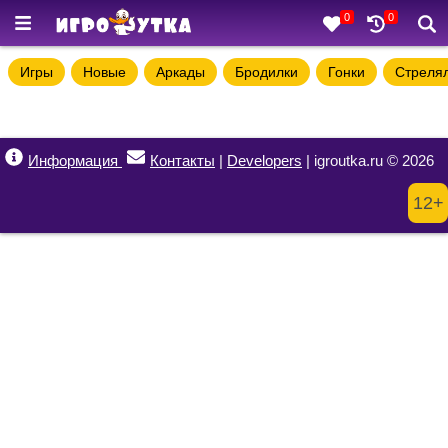
0
0
Игры
Новые
Аркады
Бродилки
Гонки
Стреля
Информация
Контакты
|
Developers
| igroutka.ru © 2026
12+