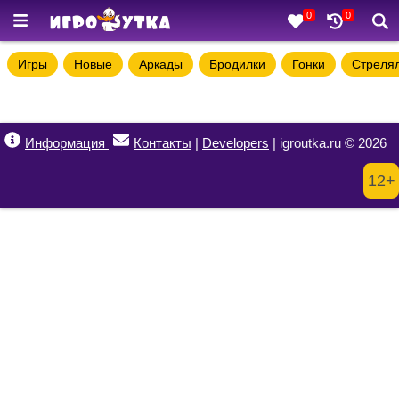
0
0
Игры
Новые
Аркады
Бродилки
Гонки
Стреля
Информация
Контакты
|
Developers
| igroutka.ru © 2026
12+