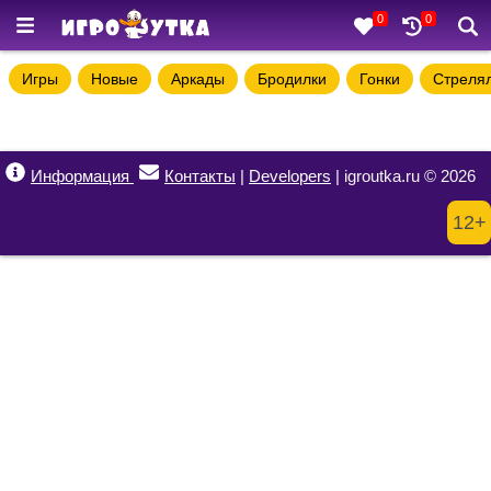
0
0
Игры
Новые
Аркады
Бродилки
Гонки
Стреля
Информация
Контакты
|
Developers
| igroutka.ru © 2026
12+