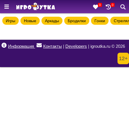
0
0
Игры
Новые
Аркады
Бродилки
Гонки
Стреля
Информация
Контакты
|
Developers
| igroutka.ru © 2026
12+