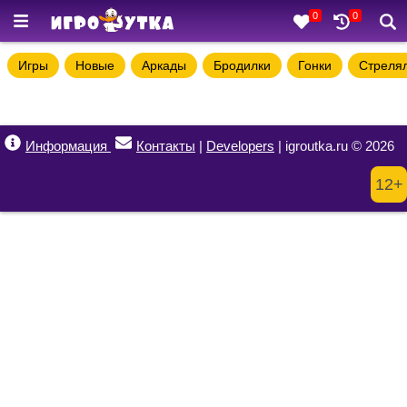
0
0
Игры
Новые
Аркады
Бродилки
Гонки
Стреля
Информация
Контакты
|
Developers
| igroutka.ru © 2026
12+