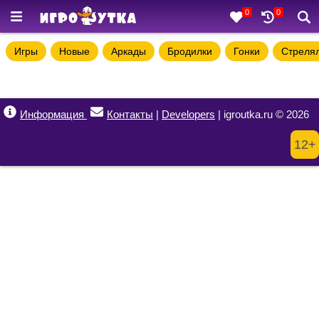
0
0
Игры
Новые
Аркады
Бродилки
Гонки
Стреля
Информация
Контакты
|
Developers
| igroutka.ru © 2026
12+