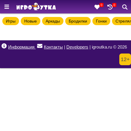
0
0
Игры
Новые
Аркады
Бродилки
Гонки
Стреля
Информация
Контакты
|
Developers
| igroutka.ru © 2026
12+