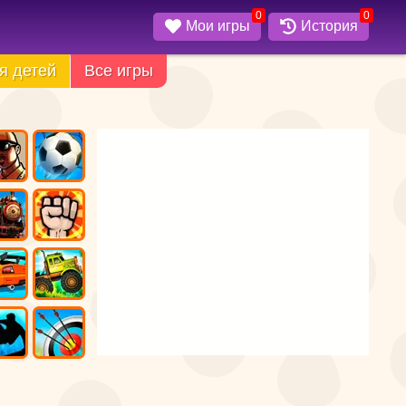
0
0
Мои игры
История
я детей
Все игры