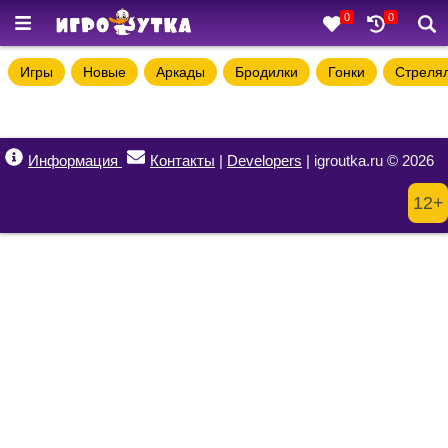
0
0
Игры
Новые
Аркады
Бродилки
Гонки
Стреля
Информация
Контакты
|
Developers
| igroutka.ru © 2026
12+