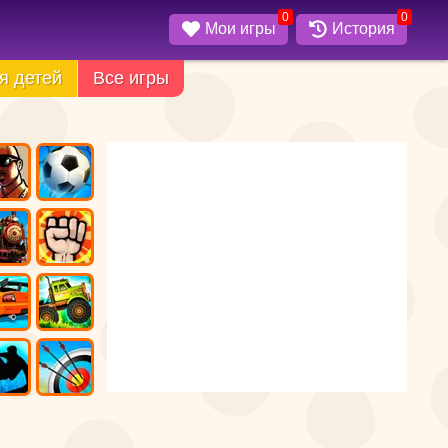
0
0
Мои игры
История
я детей
Все игры