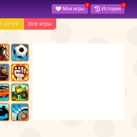
0
0
Мои игры
История
я детей
Все игры