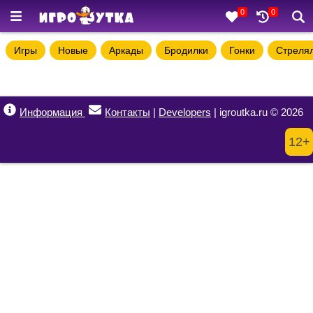
0
0
Игры
Новые
Аркады
Бродилки
Гонки
Стреля
Информация
Контакты
|
Developers
| igroutka.ru © 2026
12+