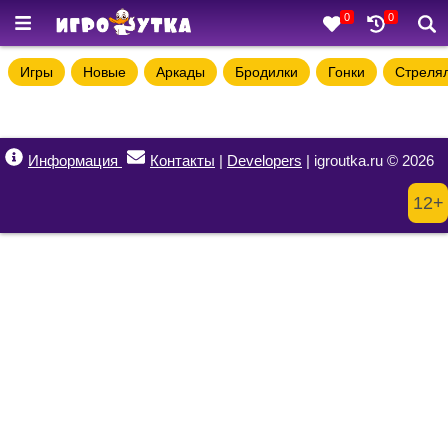
0
0
Игры
Новые
Аркады
Бродилки
Гонки
Стреля
Информация
Контакты
|
Developers
| igroutka.ru © 2026
12+