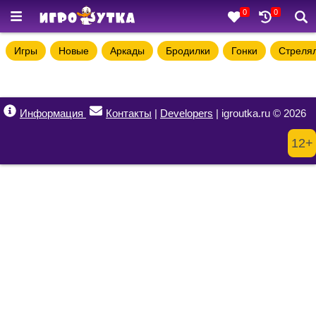
0
0
Игры
Новые
Аркады
Бродилки
Гонки
Стреля
Информация
Контакты
|
Developers
| igroutka.ru © 2026
12+