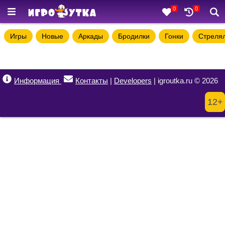
0
0
Игры
Новые
Аркады
Бродилки
Гонки
Стреля
Информация
Контакты
|
Developers
| igroutka.ru © 2026
12+