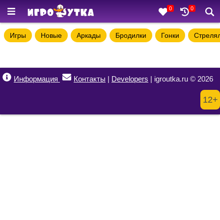
0
0
Игры
Новые
Аркады
Бродилки
Гонки
Стреля
Информация
Контакты
|
Developers
| igroutka.ru © 2026
12+