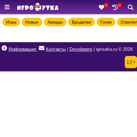
0
0
Игры
Новые
Аркады
Бродилки
Гонки
Стреля
Информация
Контакты
|
Developers
| igroutka.ru © 2026
12+