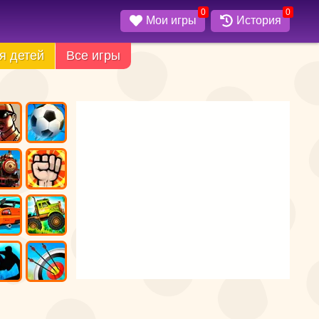
0
0
Мои игры
История
я детей
Все игры