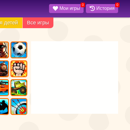
0
0
Мои игры
История
я детей
Все игры