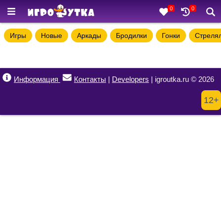
0
0
Игры
Новые
Аркады
Бродилки
Гонки
Стреля
Информация
Контакты
|
Developers
| igroutka.ru © 2026
12+