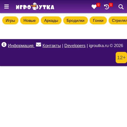
0
0
Игры
Новые
Аркады
Бродилки
Гонки
Стреля
Информация
Контакты
|
Developers
| igroutka.ru © 2026
12+