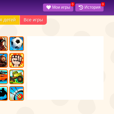
0
0
Мои игры
История
я детей
Все игры