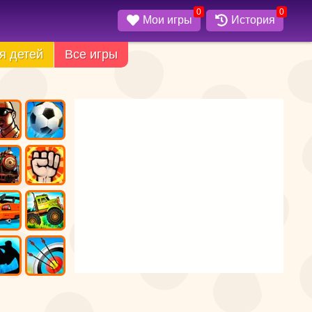
0
0
Мои игры
История
я детей
Все игры