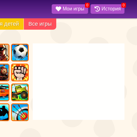
0
0
Мои игры
История
я детей
Все игры