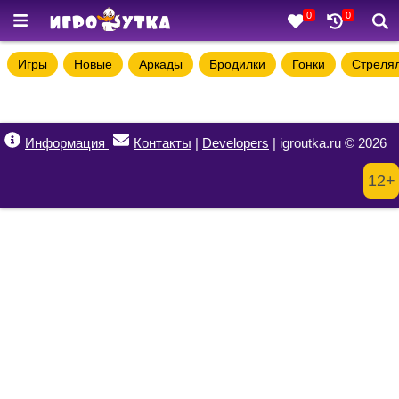
0
0
Игры
Новые
Аркады
Бродилки
Гонки
Стреля
Информация
Контакты
|
Developers
| igroutka.ru © 2026
12+