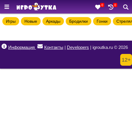
0
0
Игры
Новые
Аркады
Бродилки
Гонки
Стреля
Информация
Контакты
|
Developers
| igroutka.ru © 2026
12+