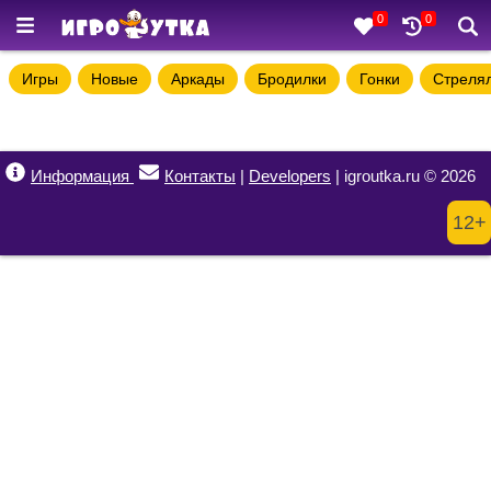
0
0
Игры
Новые
Аркады
Бродилки
Гонки
Стреля
Информация
Контакты
|
Developers
| igroutka.ru © 2026
12+