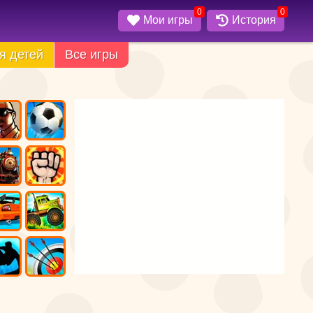
0
0
Мои игры
История
я детей
Все игры