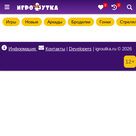
0
0
Игры
Новые
Аркады
Бродилки
Гонки
Стреля
Информация
Контакты
|
Developers
| igroutka.ru © 2026
12+