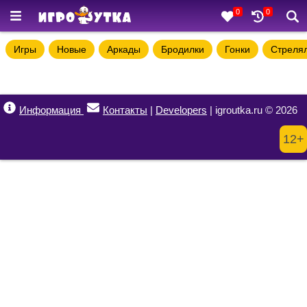
0
0
Игры
Новые
Аркады
Бродилки
Гонки
Стреля
Информация
Контакты
|
Developers
| igroutka.ru © 2026
12+