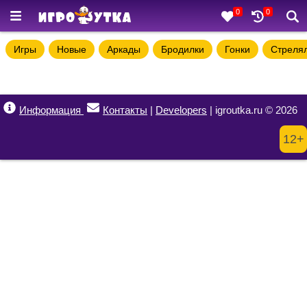
0
0
Игры
Новые
Аркады
Бродилки
Гонки
Стреля
Информация
Контакты
|
Developers
| igroutka.ru © 2026
12+