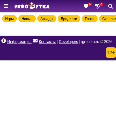
0
0
Игры
Новые
Аркады
Бродилки
Гонки
Стреля
Информация
Контакты
|
Developers
| igroutka.ru © 2026
12+