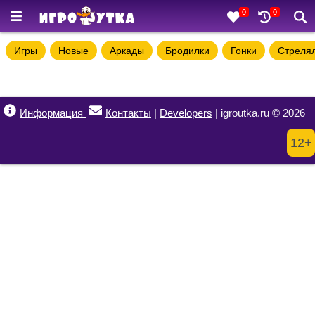
0
0
Игры
Новые
Аркады
Бродилки
Гонки
Стреля
Информация
Контакты
|
Developers
| igroutka.ru © 2026
12+