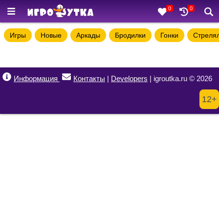
0
0
Игры
Новые
Аркады
Бродилки
Гонки
Стреля
Информация
Контакты
|
Developers
| igroutka.ru © 2026
12+