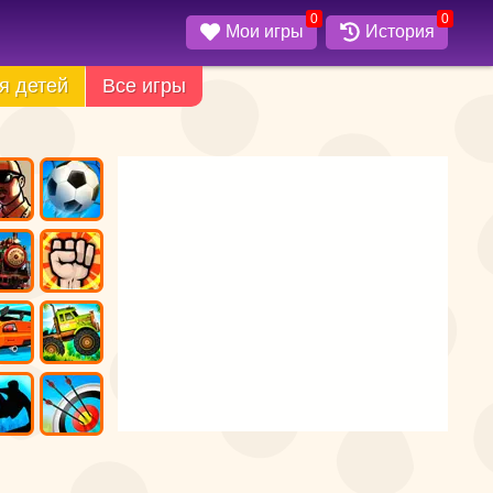
0
0
Мои игры
История
я детей
Все игры