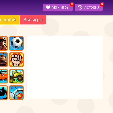
0
0
Мои игры
История
я детей
Все игры