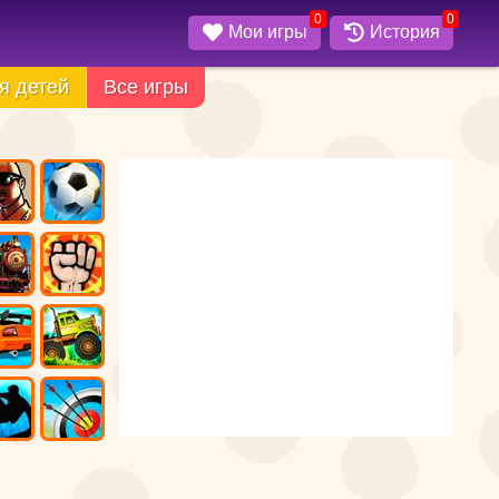
0
0
Мои игры
История
я детей
Все игры