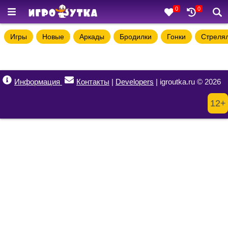
0
0
Игры
Новые
Аркады
Бродилки
Гонки
Стреля
Информация
Контакты
|
Developers
| igroutka.ru © 2026
12+