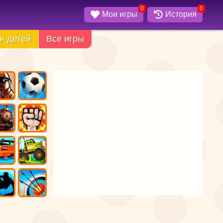
0
0
Мои игры
История
я детей
Все игры