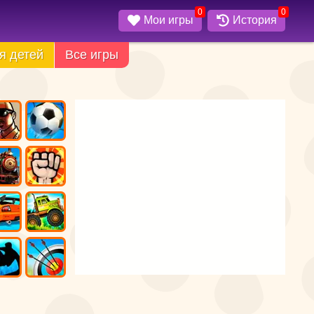
0
0
Мои игры
История
я детей
Все игры