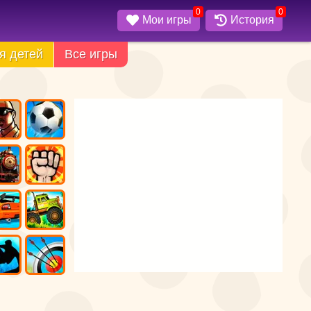
0
0
Мои игры
История
я детей
Все игры