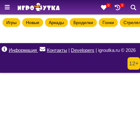
0
0
Игры
Новые
Аркады
Бродилки
Гонки
Стреля
Информация
Контакты
|
Developers
| igroutka.ru © 2026
12+