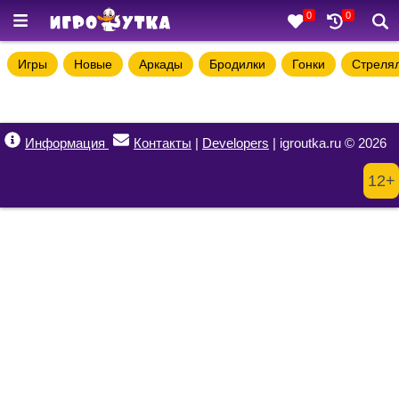
0
0
Игры
Новые
Аркады
Бродилки
Гонки
Стреля
Информация
Контакты
|
Developers
| igroutka.ru © 2026
12+