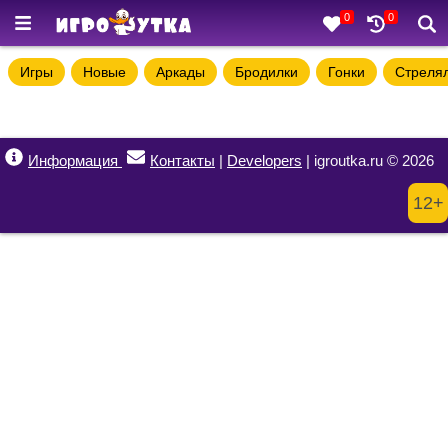
0
0
Игры
Новые
Аркады
Бродилки
Гонки
Стреля
Информация
Контакты
|
Developers
| igroutka.ru © 2026
12+