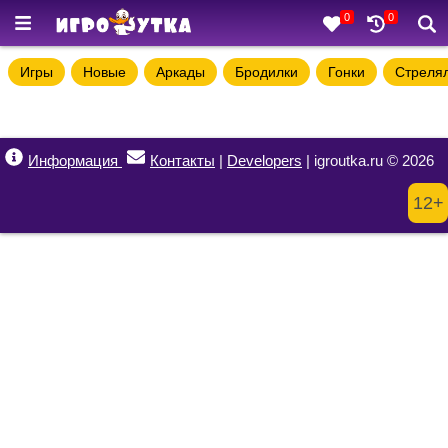
0
0
Игры
Новые
Аркады
Бродилки
Гонки
Стреля
Информация
Контакты
|
Developers
| igroutka.ru © 2026
12+