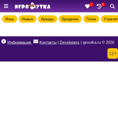
0
0
Игры
Новые
Аркады
Бродилки
Гонки
Стреля
Информация
Контакты
|
Developers
| igroutka.ru © 2026
12+