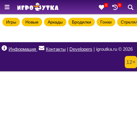
0
0
Игры
Новые
Аркады
Бродилки
Гонки
Стреля
Информация
Контакты
|
Developers
| igroutka.ru © 2026
12+